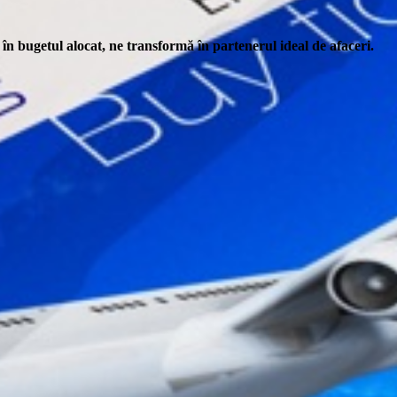
și în bugetul alocat, ne transformă în partenerul ideal de afaceri.