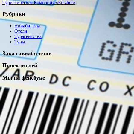
Туристическая Компания «Eu zbor»
Рубрики
Авиабилеты
Отели
Турагентства
Туры
Заказ авиабилетов
Поиск отелей
Мы на фейсбуке