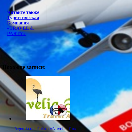
Читайте также
Туристическая
Компания
«TRAVEL &
PARTY»
Похожие записи:
Agenția de Turism «​Navelia Tur»