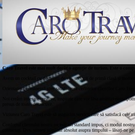
Caro Travel este mai mult decât o agenție de turism. Este o compa
Avem un cocktail cu destinații de vis, servicii de primă clasă și mom
Orientarea permanentă spre satisfacerea cerințelor clienților Caro Trav
Noi creăm itinerare creative, inspirate care vor lăsa amintiri nemaipo
presus de toate, distractive.
Viziunea Caro Travel este să asigurăm servicii care să satisfacă cele mai
Confortul clientului nostru nu este un standard impus, ci modul nostru n
contactați. Dvs. sunteți stăpânul absolut asupra timpului – lăsați-ne pe 