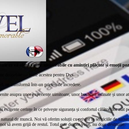
nie ce vă oferă voiaje memorabile cu amintiri plăcute și emoții pozi
ente deosebite — toate acestea pentru Dvs.
el, ne transformă într-un prieten de încredere.
menite asupra unor
experiențe uimitoare, unor bucătării rafinate și unor a
 exigente cerințe în ce privește siguranța și confortul călătoriilor atât p
atural de muncă. Noi vă oferim soluții cu privire la serviciile de turism,
noi să avem grijă de restul. Totul este despre voiaj, nu doar destinație.