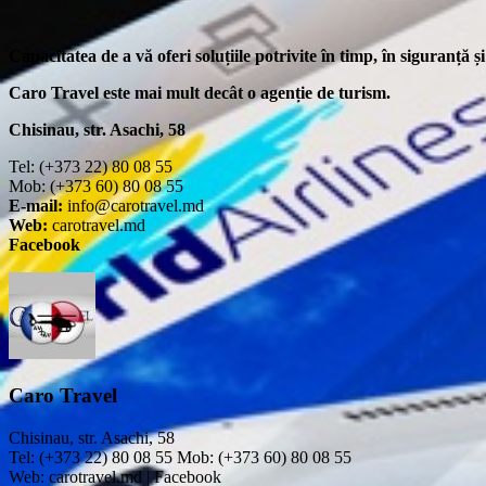
Capacitatea de a vă oferi soluțiile potrivite în timp, în siguranță 
Caro Travel este mai mult decât o agenție de turism.
Chisinau, str. Asachi, 58
Tel: (+373 22) 80 08 55
Mob: (+373 60) 80 08 55
E-mail:
info@carotravel.md
Web:
carotravel.md
Facebook
Caro Travel
Chisinau, str. Asachi, 58
Tel: (+373 22) 80 08 55 Mob: (+373 60) 80 08 55
Web: carotravel.md | Facebook