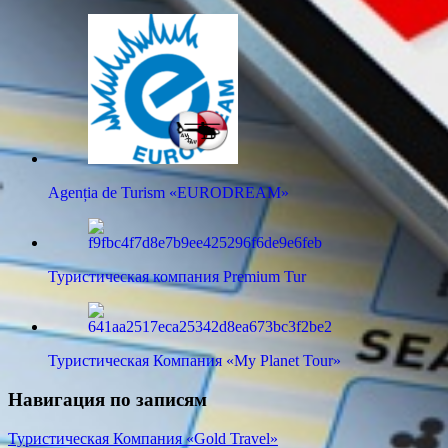
Agenția de Turism «EURODREAM»
Туристическая компания Premium Tur
Туристическая Компания «My Planet Tour»
Навигация по записям
Туристическая Компания «Gold Travel»