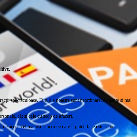
tive.
tracții spectaculoase. Tururile noastre sunt neordinare, elegante și mai
ersonale, cât și cele cu scop de afaceri.
 de aceea cel mai ușor lucru pe care îl puteți face este să ne