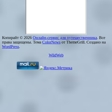
Копирайт © 2026
Онлайн-сервис для путешественника
. Все
права защищены. Тема
ColorNews
от ThemeGrill. Создано на
WordPress
.
WildWeb