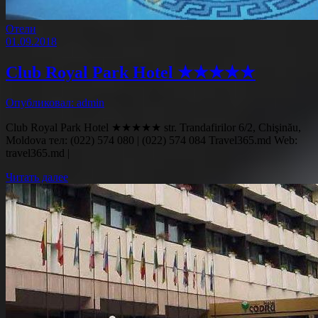
Отели
01.09.2018
Club Royal Park Hotel ★★★★★
Опубликовал: admin
Club Royal Park Hotel ★★★★★ str. Trandafirilor 6/2, Chişinău,
Moldova тел: (022) 574 080 | (022) 574 084 Travel365.md Web:
travel365.md |
Читать далее