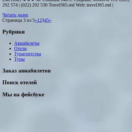
292 574 | (022) 292 530 Travel365.md Web: travel365.md |
Читать далее
Страница 3 из 5
«
1
2
3
4
5
»
Рубрики
Авиабилеты
Отели
Турагентства
Туры
Заказ авиабилетов
Поиск отелей
Мы на фейсбуке